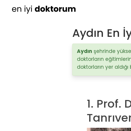
Aydın En İy
Kadın Doğum
Ortopedi
Aydın
şehrinde yüksek 
doktorların eğitimleri
Cildiye (Dermatoloji
doktorların yer aldığı
Kulak Burun Boğaz ha
- KBB
Üroloji
1. Prof. 
Diğer Branşlar
Tanrıve