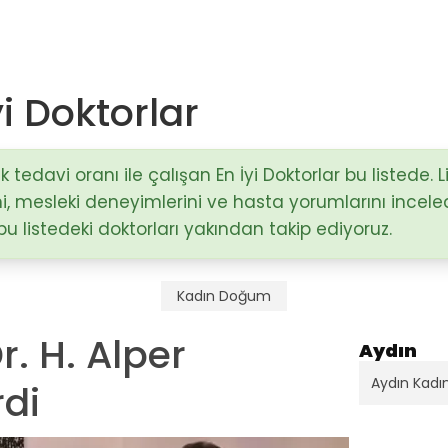
i Doktorlar
Op. Dr. Mustafa Sağlam
Antalya / Muratpaşa
tedavi oranı ile çalışan En İyi Doktorlar bu listede. L
ni, mesleki deneyimlerini ve hasta yorumlarını incele
)
 bu listedeki doktorları yakından takip ediyoruz.
Doç. Dr. Hakan Nazik
Adana / Seyhan
stalıkları
Kadın Doğum
Op. Dr. Fatma Esin Karçin
Dr. H. Alper
Gaziantep / Şehitkamil
Aydın
Aydın Kad
rdi