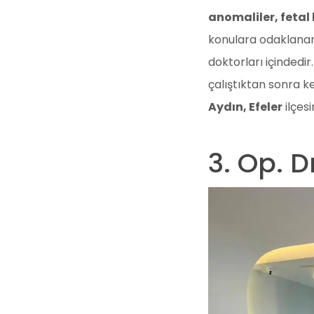
anomaliler, fetal
konulara odaklanan 
doktorları içinded
çalıştıktan sonra ke
Aydın, Efeler
ilçes
3. Op. D