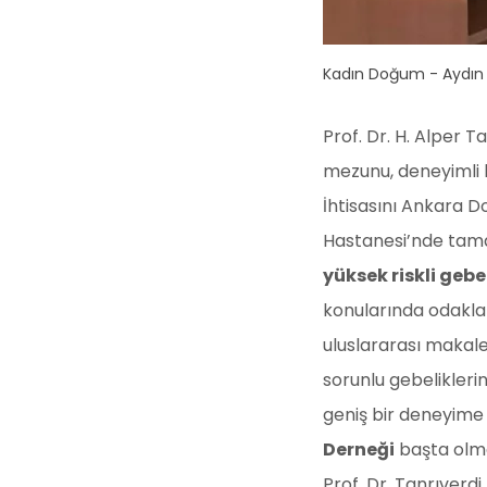
Kadın Doğum - Aydın
Prof. Dr. H. Alper T
mezunu, deneyimli 
İhtisasını Ankara D
Hastanesi’nde tama
yüksek riskli gebel
konularında odakla
uluslararası makale 
sorunlu gebelikleri
geniş bir deneyime 
Derneği
başta olma
Prof. Dr. Tanrıverdi