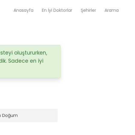
Anasayfa
En İyi Doktorlar
Şehirler
Arama
Op. Dr. Ayşecan Enmutlu
Adana / Seyhan
isteyi oluştururken,
dik. Sadece en iyi
Doç. Dr. Songül Alemdaroğlu
Adana / Seyhan
Tüm Doktorlar
Tüm doktorları göster
ın Doğum