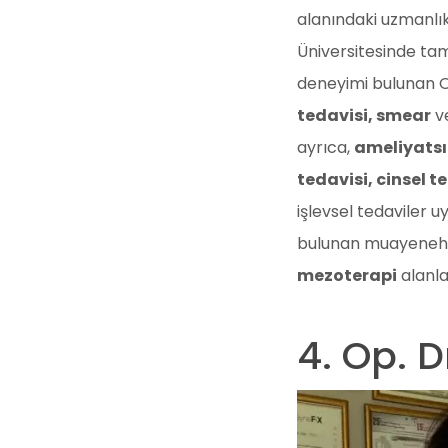
alanındaki uzmanlı
Üniversitesinde ta
deneyimi bulunan Op
tedavisi, smear
v
ayrıca,
ameliyatsı
tedavisi, cinsel t
işlevsel tedaviler 
bulunan muayenehan
mezoterapi
alanla
4. Op. D