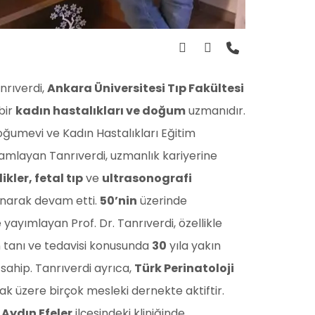
anrıverdi,
Ankara Üniversitesi Tıp Fakültesi
bir
kadın hastalıkları ve doğum
uzmanıdır.
oğumevi ve Kadın Hastalıkları Eğitim
mlayan Tanrıverdi, uzmanlık kariyerine
ikler, fetal tıp
ve
ultrasonografi
narak devam etti.
50’nin
üzerinde
yayımlayan Prof. Dr. Tanrıverdi, özellikle
n tanı ve tedavisi konusunda
30
yıla yakın
sahip. Tanrıverdi ayrıca,
Türk Perinatoloji
k üzere birçok mesleki dernekte aktiftir.
,
Aydın Efeler
ilçesindeki kliniğinde