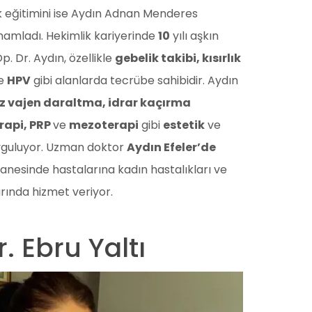
k eğitimini ise Aydın Adnan Menderes
mamladı. Hekimlik kariyerinde
10
yılı aşkın
. Dr. Aydın, özellikle
gebelik takibi, kısırlık
e
HPV
gibi alanlarda tecrübe sahibidir. Aydın
z vajen daraltma, idrar kaçırma
erapi, PRP
ve
mezoterapi
gibi
estetik
ve
uyguluyor. Uzman doktor
Aydın Efeler’de
esinde hastalarına kadın hastalıkları ve
rında hizmet veriyor.
r. Ebru Yaltı